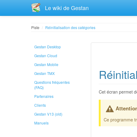
Le wiki de Gestan
Piste
Réinitialisation des catégories
Gestan Desktop
Gestan Cloud
Gestan Mobile
Réinitia
Gestan TMX
Questions fréquentes
(FAQ)
Cet écran permet de
Partenaires
Clients
Attentio
Gestan V13 (old)
Ce programme trai
Manuels