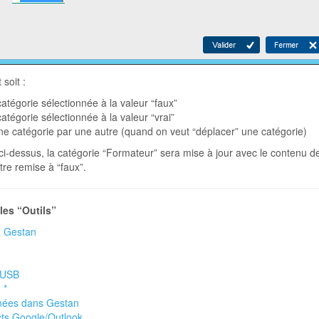
soit :
catégorie sélectionnée à la valeur “faux”
catégorie sélectionnée à la valeur “vrai”
ne catégorie par une autre (quand on veut “déplacer” une catégorie)
 ci-dessus, la catégorie “Formateur” sera mise à jour avec le contenu de
re remise à “faux”.
les “Outils”
à Gestan
n
 USB
 *
nées dans Gestan
cts Google/Outlook