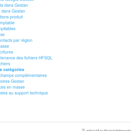
ats dans Gestan
s dans Gestan
tions produit
omptable
pilables
ase
ontacts par région
masse
ritures
ntenance des fichiers HFSQL
ichiers
es catégories
es champs complémentaires
toires Gestan
èces en masse
nées au support technique
wiki/v15/outils/reinitctgcontac