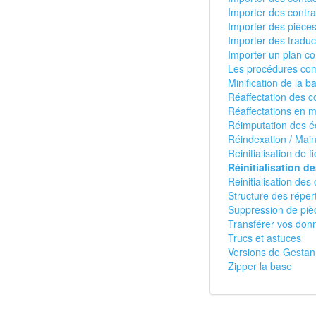
Importer des contr
Importer des pièce
Importer des traduc
Importer un plan c
Les procédures com
Minification de la b
Réaffectation des c
Réaffectations en 
Réimputation des éc
Réindexation / Mai
Réinitialisation de f
Réinitialisation d
Réinitialisation d
Structure des réper
Suppression de pi
Transférer vos don
Trucs et astuces
Versions de Gestan
Zipper la base