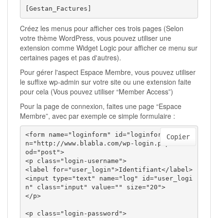
[Gestan_Factures]
Créez les menus pour afficher ces trois pages (Selon
votre thème WordPress, vous pouvez utiliser une
extension comme Widget Logic pour afficher ce menu sur
certaines pages et pas d'autres).
Pour gérer l'aspect Espace Membre, vous pouvez utiliser
le suffixe wp-admin sur votre site ou une extension faite
pour cela (Vous pouvez utiliser “Member Access”)
Pour la page de connexion, faites une page “Espace
Membre”, avec par exemple ce simple formulaire :
<form name="loginform" id="loginform" actio
Copier
n="http://www.blabla.com/wp-login.php" meth
od="post"> 

<p class="login-username">

<label for="user_login">Identifiant</label>

<input type="text" name="log" id="user_logi
n" class="input" value="" size="20">

</p>

<p class="login-password">
