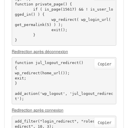
function private_page() {

	if ( is_page(15617) && ! is_user_lo
gged_in() ) {

		wp_redirect( wp_login_url( 
get_permalink(5) ) );

		exit();

	}

}
Redirection après déconnexion
function jul_logout_redirect()

Copier
{

wp_redirect(home_url());

exit;

}

add_action('wp_logout', 'jul_logout_redirec
t');
Redirection après connexion
add_filter("login_redirect", "roles_login_r
Copier
edirect", 10, 3);
