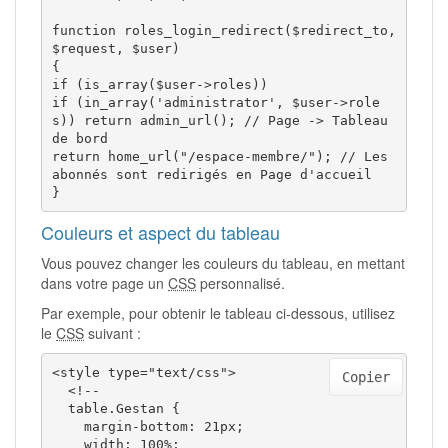
function roles_login_redirect($redirect_to, 
$request, $user)

{

if (is_array($user->roles))

if (in_array('administrator', $user->role
s)) return admin_url(); // Page -> Tableau 
de bord

return home_url("/espace-membre/"); // Les 
abonnés sont redirigés en Page d'accueil

}
Couleurs et aspect du tableau
Vous pouvez changer les couleurs du tableau, en mettant
dans votre page un
CSS
personnalisé.
Par exemple, pour obtenir le tableau ci-dessous, utilisez
le
CSS
suivant :
<style type="text/css">  

Copier
  <!-- 

  table.Gestan { 

    margin-bottom: 21px; 

    width: 100%; 
