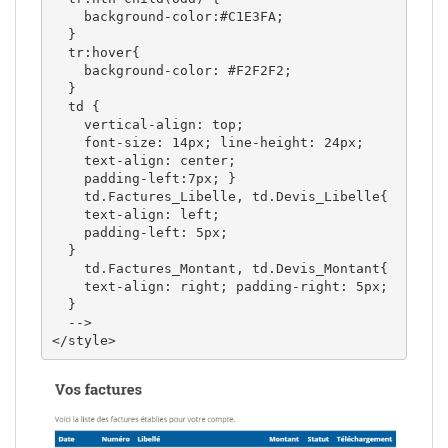
    background-color:#C1E3FA; 

  } 

  tr:hover{ 

    background-color: #F2F2F2; 

  } 

  td { 

    vertical-align: top; 

    font-size: 14px; line-height: 24px; 

    text-align: center; 

    padding-left:7px; } 

    td.Factures_Libelle, td.Devis_Libelle{ 

    text-align: left; 

    padding-left: 5px; 

  } 

    td.Factures_Montant, td.Devis_Montant{ 

    text-align: right; padding-right: 5px; 

  } 

  -->

</style>