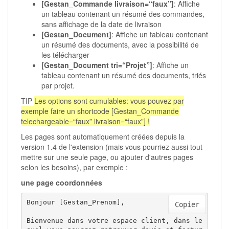
[Gestan_Commande livraison=“faux”]
: Affiche
un tableau contenant un résumé des commandes,
sans affichage de la date de livraison
[Gestan_Document]
: Affiche un tableau contenant
un résumé des documents, avec la possibilité de
les télécharger
[Gestan_Document tri=“Projet”]
: Affiche un
tableau contenant un résumé des documents, triés
par projet.
TIP
Les options sont cumulables: vous pouvez par
exemple faire un shortcode [Gestan_Commande
telechargeable=“faux” livraison=“faux”] !
Les pages sont automatiquement créées depuis la
version 1.4 de l'extension (mais vous pourriez aussi tout
mettre sur une seule page, ou ajouter d'autres pages
selon les besoins), par exemple :
une page coordonnées
Bonjour [Gestan_Prenom],

Copier
Bienvenue dans votre espace client, dans le