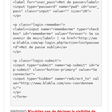
<label for="user_pass">Mot de passe</label>

<input type="password" name="pwd" id="user_
pass" class="input" value="" size="20">

</p>

<p class="login-remember">

<label><input name="rememberme" type="check
box" id="rememberme" value="forever"> Se so
uvenir de moi</label> | <a href="http://ww
w.blabla.com/wp-login.php?action=lostpasswo
rd">Mot de passe oublié</a>

</p>

<p class="login-submit">

<input type="submit" name="wp-submit" id="w
p-submit" class="button-primary" value="Se 
connecter">

<input type="hidden" name="redirect_to" val
ue="http://www.blabla.com/vos-coordonnee
s/">

</p> 

</form>

WARNING
N'oubliez pas de déclarer la visibilité de