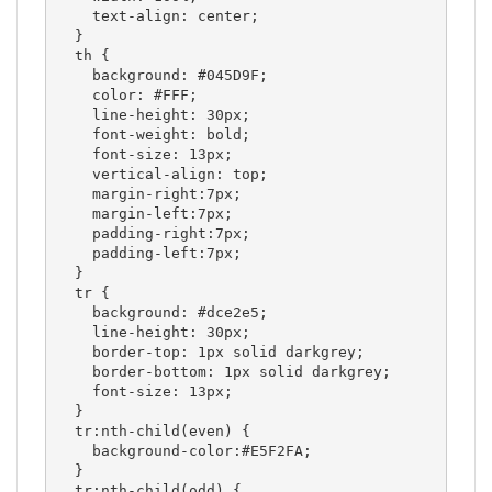
    text-align: center; 

  } 

  th { 

    background: #045D9F; 

    color: #FFF; 

    line-height: 30px; 

    font-weight: bold; 

    font-size: 13px; 

    vertical-align: top; 

    margin-right:7px; 

    margin-left:7px; 

    padding-right:7px; 

    padding-left:7px; 

  } 

  tr { 

    background: #dce2e5; 

    line-height: 30px; 

    border-top: 1px solid darkgrey; 

    border-bottom: 1px solid darkgrey; 

    font-size: 13px; 

  } 

  tr:nth-child(even) { 

    background-color:#E5F2FA; 

  } 

  tr:nth-child(odd) { 
