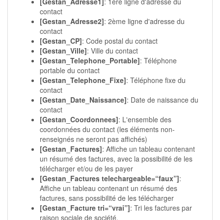
[Gestan_Adresse1]
: 1ère ligne d'adresse du
contact
[Gestan_Adresse2]
: 2ème ligne d'adresse du
contact
[Gestan_CP]
: Code postal du contact
[Gestan_Ville]
: Ville du contact
[Gestan_Telephone_Portable]
: Téléphone
portable du contact
[Gestan_Telephone_Fixe]
: Téléphone fixe du
contact
[Gestan_Date_Naissance]
: Date de naissance du
contact
[Gestan_Coordonnees]
: L'ensemble des
coordonnées du contact (les éléments non-
renseignés ne seront pas affichés)
[Gestan_Factures]
: Affiche un tableau contenant
un résumé des factures, avec la possibilité de les
télécharger et/ou de les payer
[Gestan_Factures telechargeable=“faux”]
:
Affiche un tableau contenant un résumé des
factures, sans possibilité de les télécharger
[Gestan_Facture tri=“vrai”]
: Tri les factures par
raison sociale de société.