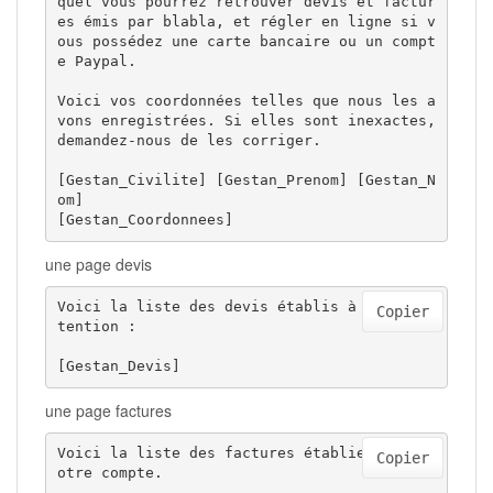
quel vous pourrez retrouver devis et factur
es émis par blabla, et régler en ligne si v
ous possédez une carte bancaire ou un compt
e Paypal.

Voici vos coordonnées telles que nous les a
vons enregistrées. Si elles sont inexactes, 
demandez-nous de les corriger.

[Gestan_Civilite] [Gestan_Prenom] [Gestan_N
om]

[Gestan_Coordonnees]
une page devis
Voici la liste des devis établis à votre in
Copier
tention :

[Gestan_Devis]
une page factures
Voici la liste des factures établies pour v
Copier
otre compte.
