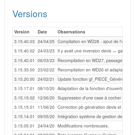
Versions
Version
Date
Observations
3.15.40.03
24/04/25
Compilation en WD28 - ajout de l'état Ga
3.15.40.02
24/03/23
Il y avait une inversion devis ↔ garant
3.15.40.01
06/03/23
Recompilation en WD27, passage format
3.15.35.00
23/02/22
Recompilation en WD26 et adaptation pa
3.15.20.00
24/02/21
Update fonction gf_PIECE_Générer → 1
3.15.17.01
08/10/20
Adaptation de la fonction d'ouverture de 
3.15.15.02
12/06/20
Suppression d'une case à cocher inutile 
3.15.15.01
11/06/20
Correction pb génération devis et comma
3.15.14.01
09/05/20
Intégration système de gestion de licenc
3.15.05.01
24/04/20
Modifications nombreuses.
3.15.04.01
08/03/20
Beta (version Cugnaux Cycles).